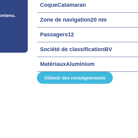
Coque
Catamaran
Zone de navigation
20 nm
Passagers
12
Société de classification
BV
Matériaux
Aluminium
Obtenir des renseignements