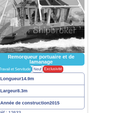
Remorqueur portuaire et de
lamanage
Exclusivité
Travail et Servitude
Neuf
Longueur
14.9m
Largeur
8.3m
Année de construction
2015
éf : 12633