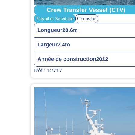
Crew Transfer Vessel (CTV)
Travail et Servitude
Occasion
Longueur
20.6m
Largeur
7.4m
Année de construction
2012
Réf : 12717