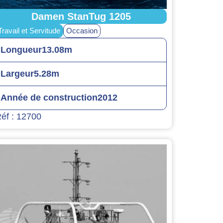
Damen StanTug 1205
Travail et Servitude
Occasion
Longueur
13.08m
Largeur
5.28m
Année de construction
2012
éf : 12700