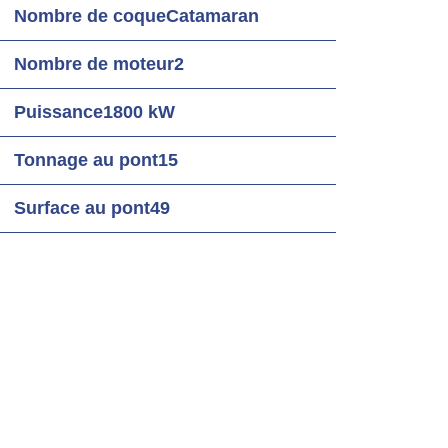
Nombre de coque
Catamaran
Nombre de moteur
2
Puissance
1800 kW
Tonnage au pont
15
Surface au pont
49