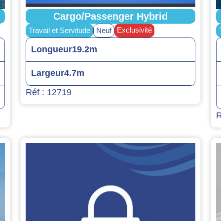
Cargo/Passenger Hybrid
Exclusivité
Travail et Servitude
Neuf
Longueur
19.2m
Largeur
4.7m
Réf : 12719
R