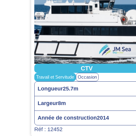
CTV
Travail et Servitude
Occasion
Longueur
25.7m
Largeur
8m
Année de construction
2014
Réf : 12452