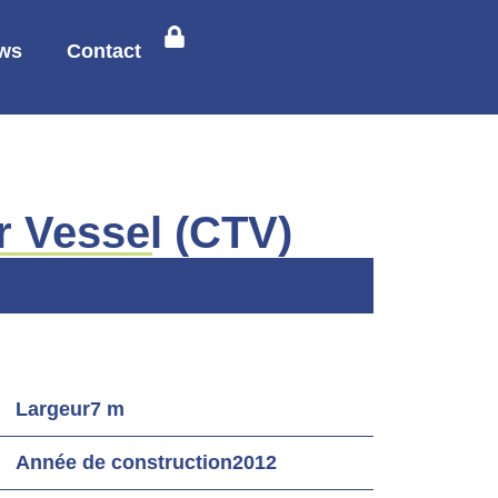
ws
Contact
r Vessel (CTV)
Largeur
7 m
Année de construction
2012