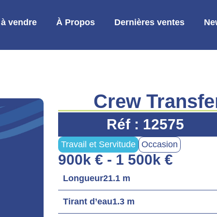
 à vendre
À Propos
Dernières ventes
Ne
Crew Transfe
Réf : 12575
Travail et Servitude
Occasion
900k € - 1 500k €
Longueur
21.1 m
Tirant d’eau
1.3 m