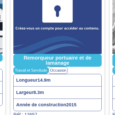
Remorqueur portuaire et de
lamanage
Travail et Servitude
Occasion
Longueur
14.9m
Largeur
8.3m
Année de construction
2015
Réf : 12657
R