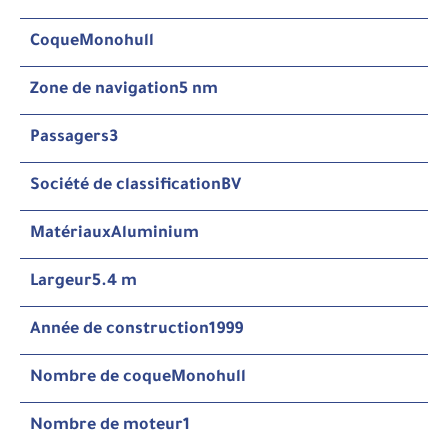
Coque
Monohull
Zone de navigation
5 nm
Passagers
3
Société de classification
BV
Matériaux
Aluminium
Largeur
5.4 m
Année de construction
1999
Nombre de coque
Monohull
Nombre de moteur
1