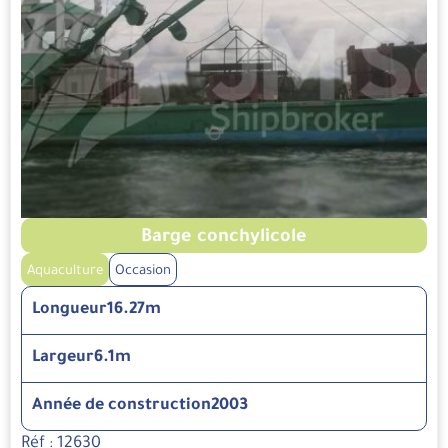
Barge conchylicole
Aquaculture
Occasion
Longueur
16.27m
Largeur
6.1m
Année de construction
2003
Réf : 12630