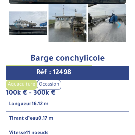
Barge conchylicole
Réf : 12498
Aquaculture
Occasion
100k € - 300k €
Longueur
16.12 m
Tirant d’eau
0.17 m
Vitesse
11 noeuds