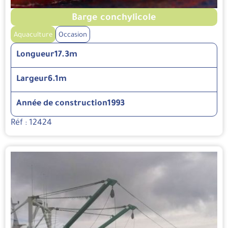
Barge conchylicole
Aquaculture
Occasion
Longueur
17.3m
Largeur
6.1m
Année de construction
1993
Réf : 12424