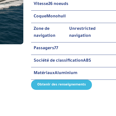
Vitesse
26 noeuds
Coque
Monohull
Zone de
Unrestricted
navigation
navigation
Passagers
77
Société de classification
ABS
Matériaux
Aluminium
Obtenir des renseignements