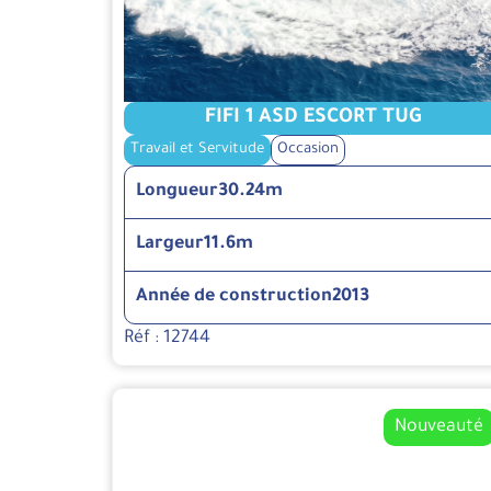
FIFI 1 ASD ESCORT TUG
Travail et Servitude
Occasion
Longueur
30.24m
Largeur
11.6m
Année de construction
2013
Réf : 12744
Nouveauté