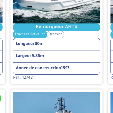
Remorqueur AHTS
Travail et Servitude
Occasion
Longueur
30m
Largeur
9.85m
Année de construction
1997
Réf : 12742
R