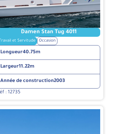
Damen Stan Tug 4011
Travail et Servitude
Occasion
Longueur
40.75m
Largeur
11.22m
Année de construction
2003
éf : 12735