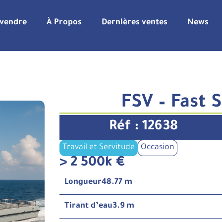
 vendre
À Propos
Dernières ventes
News
FSV – Fast 
Réf : 12638
Travail et Servitude
Occasion
> 2 500k €
Longueur
48.77 m
Tirant d’eau
3.9 m