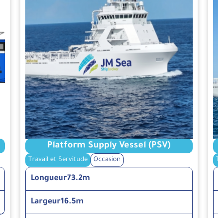
Platform Supply Vessel (PSV)
Travail et Servitude
Occasion
Longueur
73.2m
Largeur
16.5m