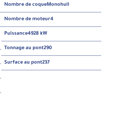
Nombre de coque
Monohull
Nombre de moteur
4
Puissance
4928 kW
Tonnage au pont
290
Surface au pont
237