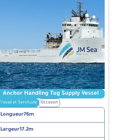
Anchor Handling Tug Supply Vessel
Travail et Servitude
Occasion
Longueur
76m
Largeur
17.2m