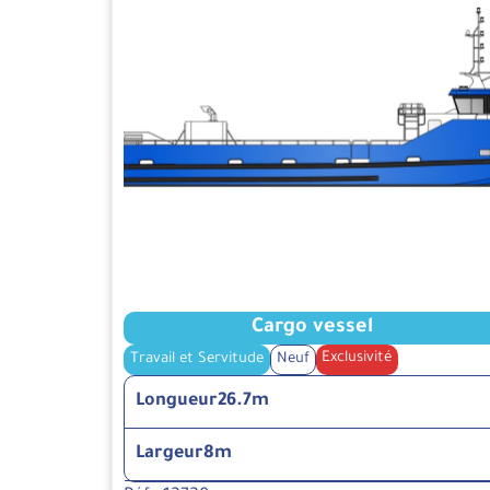
Cargo vessel
Exclusivité
Travail et Servitude
Neuf
Longueur
26.7m
Largeur
8m