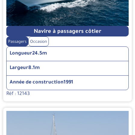
Navire à passagers côtier
Passagers
Occasion
Longueur
24.5m
Largeur
8.1m
Année de construction
1991
Réf : 12143