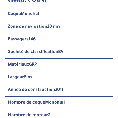
Vitesse
17.5 noeuds
Coque
Monohull
Zone de navigation
20 nm
Passagers
146
Société de classification
BV
Matériaux
GRP
Largeur
5 m
Année de construction
2011
Nombre de coque
Monohull
Nombre de moteur
2