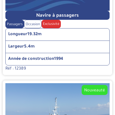
Navire à passagers
Exclusivité
Passagers
Occasion
Longueur
19.32m
Largeur
5.4m
Année de construction
1994
Réf : 12389
Nouveauté