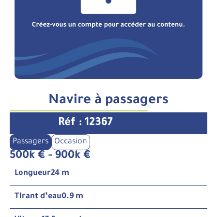
Navire à passagers
Réf : 12367
Passagers
Occasion
500k € - 900k €
Longueur
24 m
Tirant d’eau
0.9 m