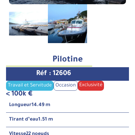
Pilotine
Réf : 12606
Exclusivité
Travail et Servitude
Occasion
< 100k €
Longueur
14.49 m
Tirant d’eau
1.51 m
Vitesse
22 noeuds