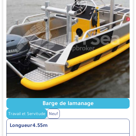
Barge de lamanage
Travail et Servitude
Neuf
Longueur
4.55m