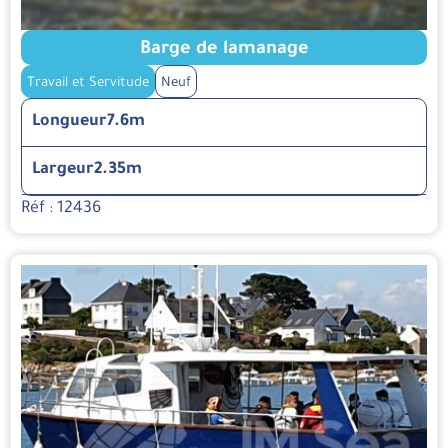
Barge de lamanage
Travail et Servitude
Neuf
Longueur
7.6m
Largeur
2.35m
Réf : 12436