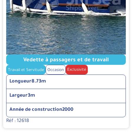
Vedette à passagers et de travail
Exclusivité
Travail et Servitude
Occasion
Longueur
8.73m
Largeur
3m
Année de construction
2000
Réf : 12618