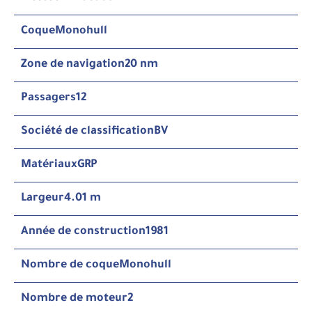
Coque
Monohull
Zone de navigation
20 nm
Passagers
12
Société de classification
BV
Matériaux
GRP
Largeur
4.01 m
Année de construction
1981
Nombre de coque
Monohull
Nombre de moteur
2