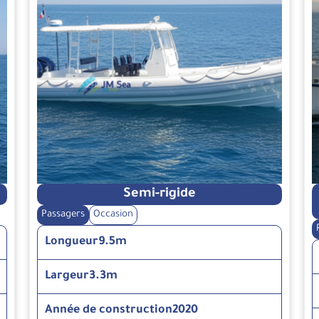
Semi-rigide
Passagers
Occasion
Longueur
9.5m
Largeur
3.3m
Année de construction
2020