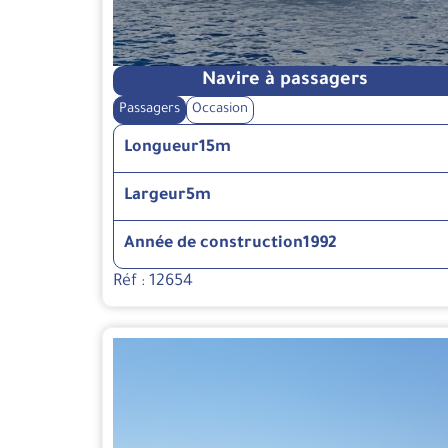
Navire à passagers
Passagers
Occasion
Longueur
15m
Largeur
5m
Année de construction
1992
Réf : 12654