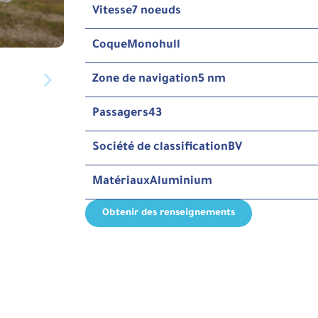
Vitesse
7 noeuds
Coque
Monohull
Zone de navigation
5 nm
Passagers
43
Société de classification
BV
Matériaux
Aluminium
Obtenir des renseignements