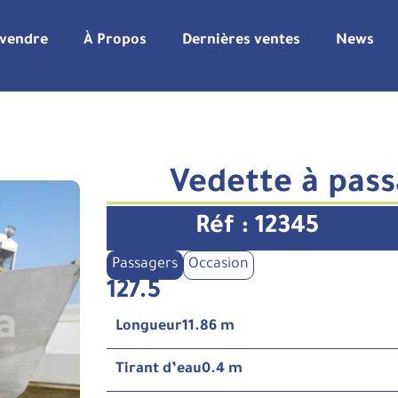
 vendre
À Propos
Dernières ventes
News
Vedette à pas
Réf : 12345
Passagers
Occasion
127.5
Longueur
11.86 m
Tirant d’eau
0.4 m