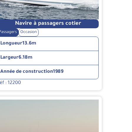
Navire à passagers cotier
Passagers
Occasion
Longueur
13.6m
Largeur
6.18m
Année de construction
1989
éf : 12200