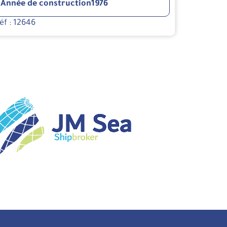
Année de construction
1976
éf : 12646