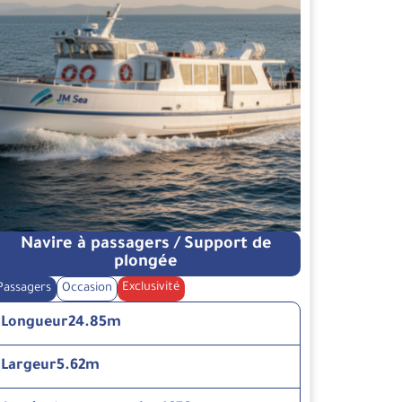
Navire à passagers / Support de
plongée
Exclusivité
Passagers
Occasion
Longueur
24.85m
Largeur
5.62m