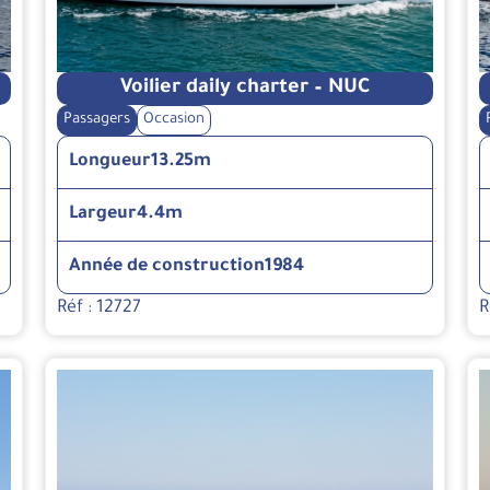
Voilier daily charter – NUC
Passagers
Occasion
Longueur
13.25m
Largeur
4.4m
Année de construction
1984
Réf : 12727
R