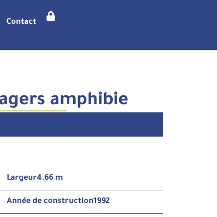
Contact
sagers amphibie
Largeur
4.66 m
Année de construction
1992