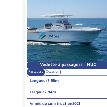
Vedette à passagers – NUC
Passagers
Occasion
Longueur
7.96m
Largeur
2.94m
Année de construction
2021