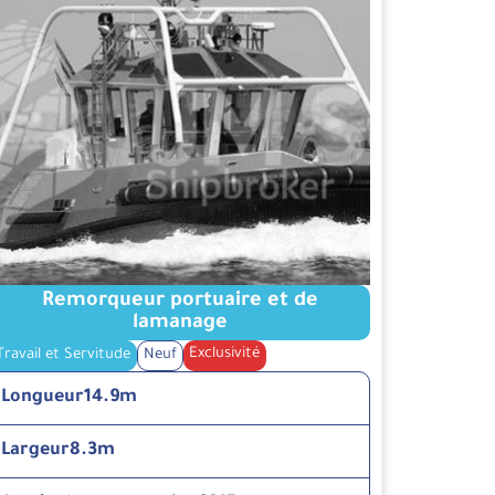
Remorqueur portuaire et de
lamanage
Exclusivité
Travail et Servitude
Neuf
Longueur
14.9m
Largeur
8.3m