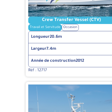
Crew Transfer Vessel (CTV)
Travail et Servitude
Occasion
Longueur
20.6m
Largeur
7.4m
Année de construction
2012
Réf : 12717