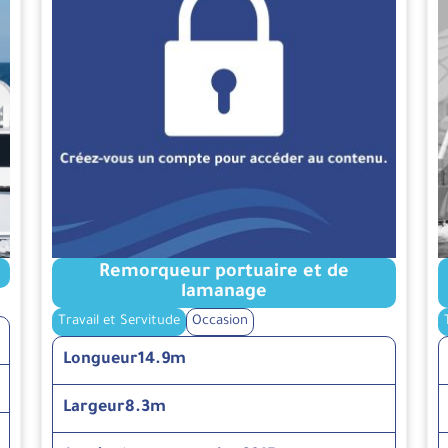
Remorqueur portuaire et de
lamanage
Travail et Servitude
Occasion
Longueur
14.9m
Largeur
8.3m