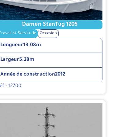
Damen StanTug 1205
Travail et Servitude
Occasion
Longueur
13.08m
Largeur
5.28m
Année de construction
2012
éf : 12700