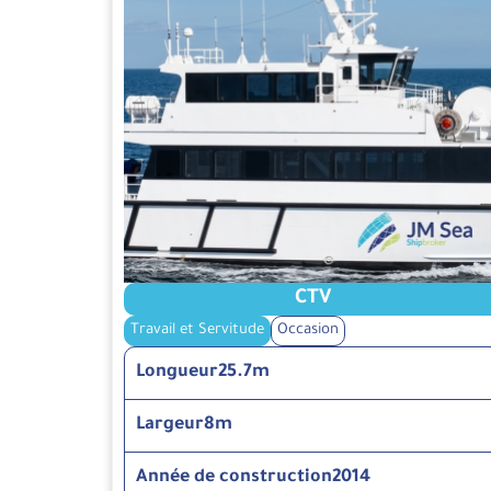
CTV
Travail et Servitude
Occasion
Longueur
25.7m
Largeur
8m
Année de construction
2014