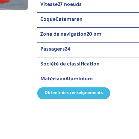
Vitesse
27 noeuds
Coque
Catamaran
Zone de navigation
20 nm
Passagers
24
Société de classification
Matériaux
Aluminium
Obtenir des renseignements