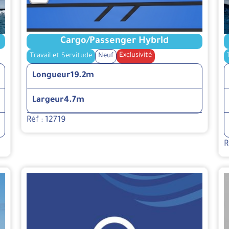
Cargo/Passenger Hybrid
Exclusivité
Travail et Servitude
Neuf
Longueur
19.2m
Largeur
4.7m
Réf : 12719
R