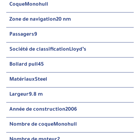
Coque
Monohull
Zone de navigation
20 nm
Passagers
9
Société de classification
Lloyd’s
Bollard pull
45
Matériaux
Steel
Largeur
9.8 m
Année de construction
2006
Nombre de coque
Monohull
Nombre de moteur
2