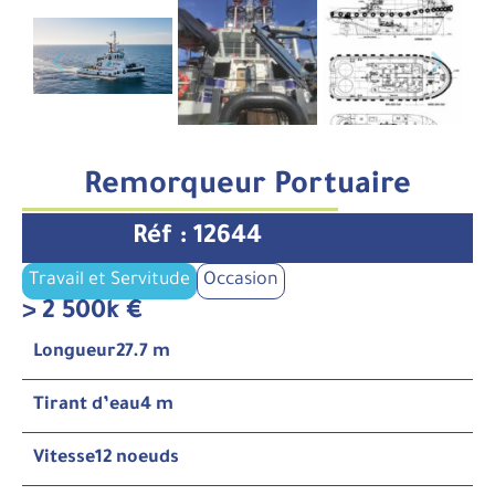
Remorqueur Portuaire
Réf : 12644
Travail et Servitude
Occasion
> 2 500k €
Longueur
27.7 m
Tirant d’eau
4 m
Vitesse
12 noeuds