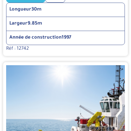
Longueur
30m
Largeur
9.85m
Année de construction
1997
Réf : 12742