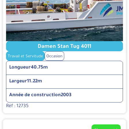
Damen Stan Tug 4011
Travail et Servitude
Occasion
Longueur
40.75m
Largeur
11.22m
Année de construction
2003
Réf : 12735