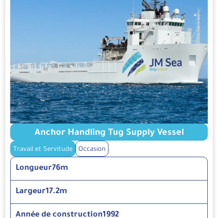
Anchor Handling Tug Supply Vessel
Travail et Servitude
Occasion
Longueur
76m
Largeur
17.2m
Année de construction
1992