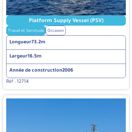
Platform Supply Vessel (PSV)
Travail et Servitude
Occasion
Longueur
73.2m
Largeur
16.5m
Année de construction
2006
Réf : 12714