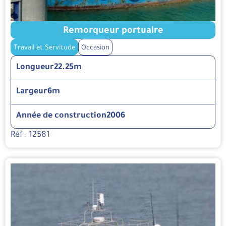
Remorqueur portuaire
Travail et Servitude
Occasion
Longueur
22.25m
Largeur
6m
Année de construction
2006
Réf : 12581