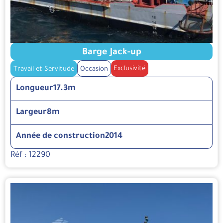
Barge Jack-up
Exclusivité
Travail et Servitude
Occasion
Longueur
17.3m
Largeur
8m
Année de construction
2014
Réf : 12290