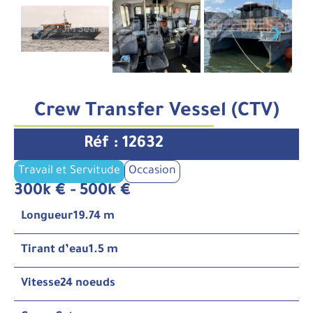
Crew Transfer Vessel (CTV)
Réf : 12632
Travail et Servitude
Occasion
300k € - 500k €
Longueur
19.74 m
Tirant d’eau
1.5 m
Vitesse
24 noeuds