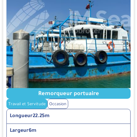
Remorqueur portuaire
Travail et Servitude
Occasion
Longueur
22.25m
Largeur
6m