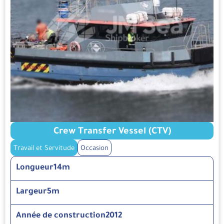
Crew Transfer Vessel (CTV)
Travail et Servitude
Occasion
Longueur
14m
Largeur
5m
Année de construction
2012