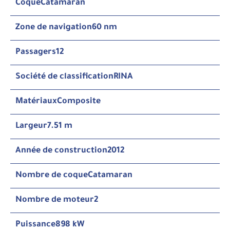
Coque
Catamaran
Zone de navigation
60 nm
Passagers
12
Société de classification
RINA
Matériaux
Composite
Largeur
7.51 m
Année de construction
2012
Nombre de coque
Catamaran
Nombre de moteur
2
Puissance
898 kW