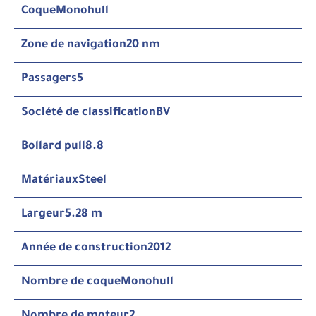
Coque
Monohull
Zone de navigation
20 nm
Passagers
5
Société de classification
BV
Bollard pull
8.8
Matériaux
Steel
Largeur
5.28 m
Année de construction
2012
Nombre de coque
Monohull