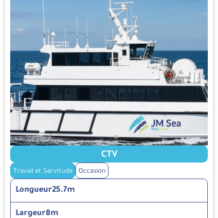
CTV
Travail et Servitude
Occasion
Longueur
25.7m
Largeur
8m