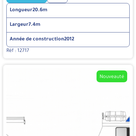
Longueur
20.6m
Largeur
7.4m
Année de construction
2012
Réf : 12717
Nouveauté