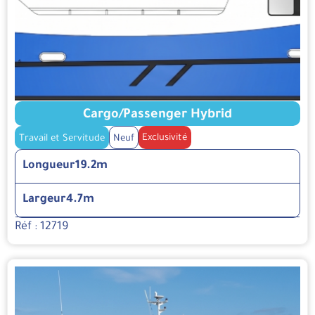
Cargo/Passenger Hybrid
Exclusivité
Travail et Servitude
Neuf
Longueur
19.2m
Largeur
4.7m
Réf : 12719