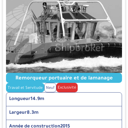
Remorqueur portuaire et de lamanage
Exclusivité
Travail et Servitude
Neuf
Longueur
14.9m
Largeur
8.3m
Année de construction
2015