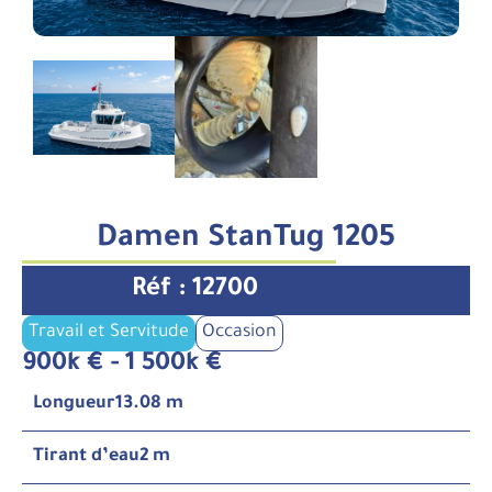
Damen StanTug 1205
Réf : 12700
Travail et Servitude
Occasion
900k € - 1 500k €
Longueur
13.08 m
Tirant d’eau
2 m