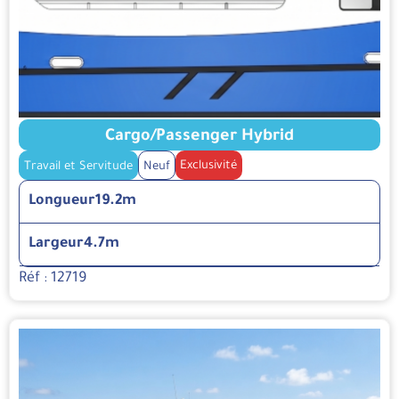
Cargo/Passenger Hybrid
Exclusivité
Travail et Servitude
Neuf
Longueur
19.2m
Largeur
4.7m
Réf : 12719