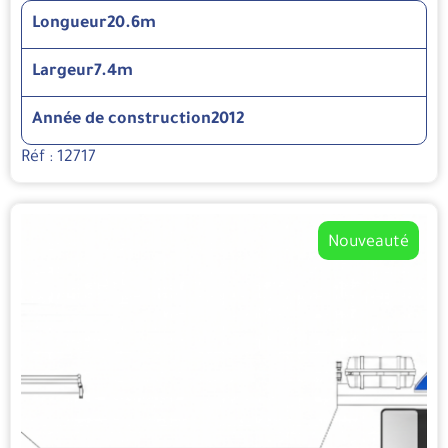
Longueur
20.6m
Largeur
7.4m
Année de construction
2012
Réf : 12717
Nouveauté