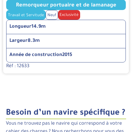
Remorqueur portuaire et de lamanage
Exclusivité
Travail et Servitude
Neuf
Longueur
14.9m
Largeur
8.3m
Année de construction
2015
Réf : 12633
Besoin d’un navire spécifique ?
Vous ne trouvez pas le navire qui correspond à votre
cahier des charges ? Nous recherchons pour vous des