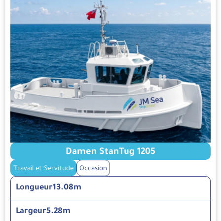
Damen StanTug 1205
Travail et Servitude
Occasion
Longueur
13.08m
Largeur
5.28m