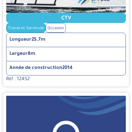
CTV
Travail et Servitude
Occasion
Longueur
25.7m
Largeur
8m
Année de construction
2014
Réf : 12452