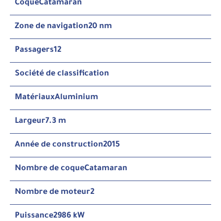
Coque
Catamaran
Zone de navigation
20 nm
Passagers
12
Société de classification
Matériaux
Aluminium
Largeur
7.3 m
Année de construction
2015
Nombre de coque
Catamaran
Nombre de moteur
2
Puissance
2986 kW