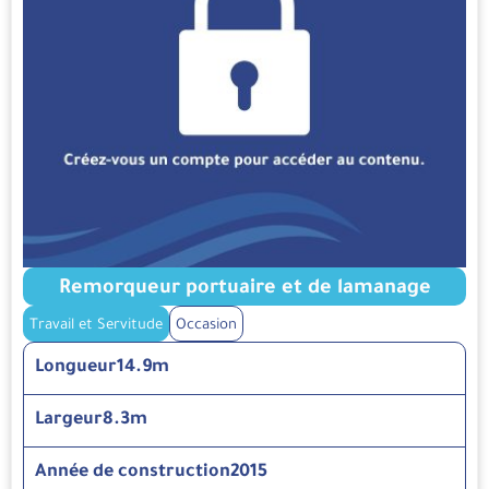
Remorqueur portuaire et de lamanage
Travail et Servitude
Occasion
Longueur
14.9m
Largeur
8.3m
Année de construction
2015