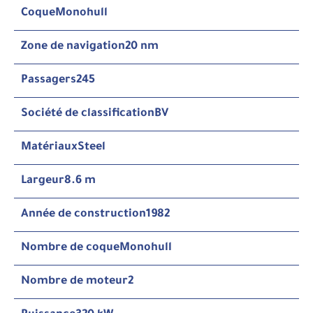
Coque
Monohull
Zone de navigation
20 nm
Passagers
245
Société de classification
BV
Matériaux
Steel
Largeur
8.6 m
Année de construction
1982
Nombre de coque
Monohull
Nombre de moteur
2