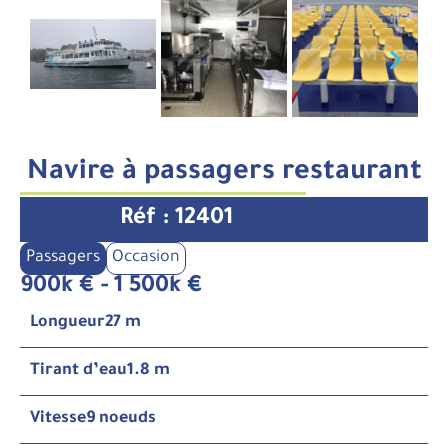
Navire à passagers restaurant
Réf : 12401
Passagers
Occasion
900k € - 1 500k €
Longueur
27 m
Tirant d’eau
1.8 m
Vitesse
9 noeuds