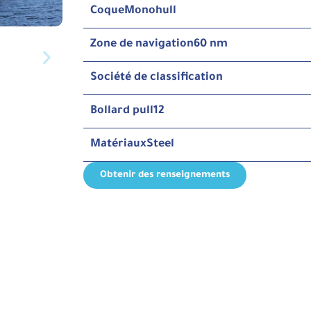
Coque
Monohull
Zone de navigation
60 nm
Société de classification
Bollard pull
12
Matériaux
Steel
Obtenir des renseignements