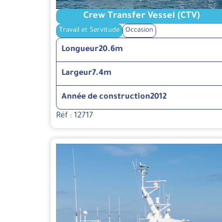
Crew Transfer Vessel (CTV)
Travail et Servitude
Occasion
Longueur
20.6m
Largeur
7.4m
Année de construction
2012
Réf : 12717