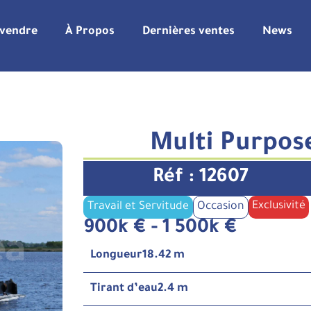
 vendre
À Propos
Dernières ventes
News
Multi Purpos
Réf : 12607
Exclusivité
Travail et Servitude
Occasion
900k € - 1 500k €
Longueur
18.42 m
Tirant d’eau
2.4 m