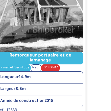
Remorqueur portuaire et de
lamanage
Exclusivité
Travail et Servitude
Neuf
Longueur
14.9m
Largeur
8.3m
Année de construction
2015
éf : 12633