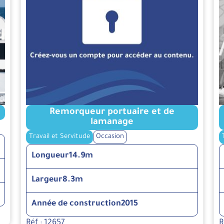
Remorqueur portuaire et de
lamanage
Travail et Servitude
Occasion
Longueur
14.9m
Largeur
8.3m
Année de construction
2015
Réf : 12657
R