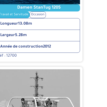
Damen StanTug 1205
Travail et Servitude
Occasion
Longueur
13.08m
Largeur
5.28m
Année de construction
2012
éf : 12700