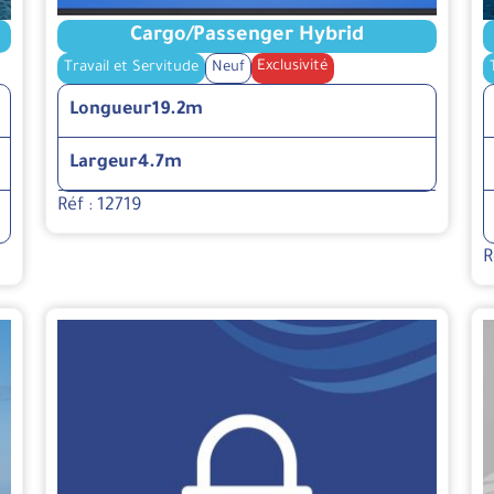
Cargo/Passenger Hybrid
Exclusivité
Travail et Servitude
Neuf
Longueur
19.2m
Largeur
4.7m
Réf : 12719
R