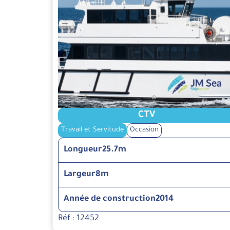
CTV
Travail et Servitude
Occasion
Longueur
25.7m
Largeur
8m
Année de construction
2014
Réf : 12452